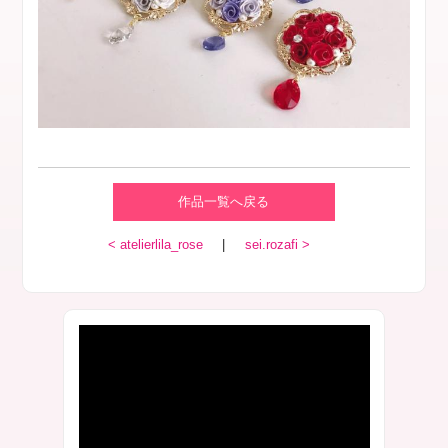
作品一覧へ戻る
< atelierlila_rose
|
sei.rozafi >