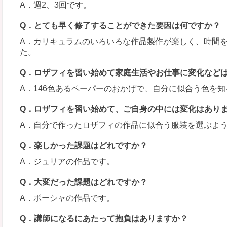
A．週2、3回です。
Q．とても早く修了することができた要因は何ですか？
A．カリキュラムのいろいろな作品製作が楽しく、時間
た。
Q．ロザフィを習い始めて家庭生活やお仕事に変化など
A．146色あるペーパーのおかげで、自分に似合う色を
Q．ロザフィを習い始めて、ご自身の中には変化はあり
A．自分で作ったロザフィの作品に似合う服装を選ぶよ
Q．楽しかった課題はどれですか？
A．ジュリアの作品です。
Q．大変だった課題はどれですか？
A．ポーシャの作品です。
Q．講師になるにあたって抱負はありますか？