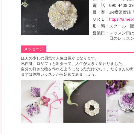
電 話：
090-4439-39
最 寄：
JR横須賀線
ＵＲＬ：
https://ameb
形 態：
スクール・
営業日：
レッスン日
日のレッス
メッセージ
ほんの少しの勇気で人生は豊かになります。
私自身、ロザフィと出会って、人生が大きく変わりました。
自分の好きな物を作れるようになっただけでなく、たくさんの出
まずは体験レッスンから始めてみましょう。